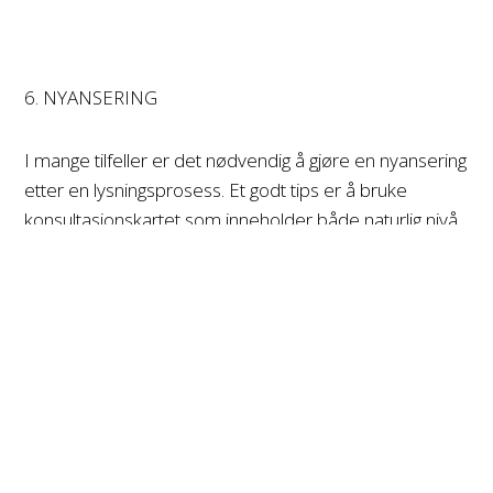
6. NYANSERING
I mange tilfeller er det nødvendig å gjøre en nyansering
etter en lysningsprosess. Et godt tips er å bruke
konsultasjonskartet som inneholder både naturlig nivå
og RPC skalaen, for å fastslå hvilket tonehøyde håret
nå ligger på. Deretter finne rett nyansering ut ifra hva
man ønsker å korrigere eller tilføye av pigmenter.
Blonde Life Quick Tone Liqui-Crème er perfekte til å
gjøre en rask og effektiv nyansering med. Disse
fargene korrigerer fra tonehøyde 8 og lysere, og har
kun 5 minutters virketid! Vero K-Pak Chrome og
LumiShine Demi-Permanent Liquids er også
fantastiske å bruke som nyansering etter opplysning.