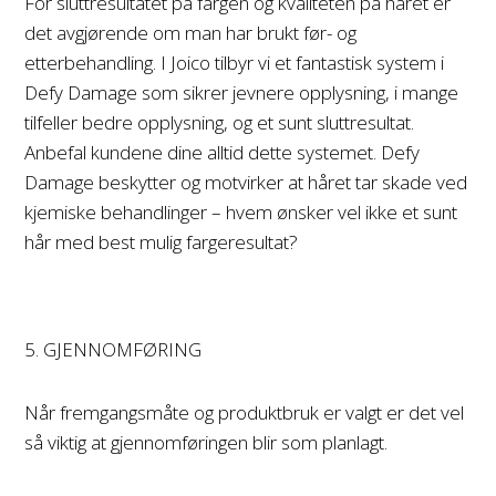
For sluttresultatet på fargen og kvaliteten på håret er
det avgjørende om man har brukt før- og
etterbehandling. I Joico tilbyr vi et fantastisk system i
Defy Damage som sikrer jevnere opplysning, i mange
tilfeller bedre opplysning, og et sunt sluttresultat.
Anbefal kundene dine
alltid
dette systemet. Defy
Damage beskytter og motvirker at håret tar skade ved
kjemiske behandlinger – hvem ønsker vel ikke et sunt
hår med best mulig fargeresultat?
5. GJENNOMFØRING
Når fremgangsmåte og produktbruk er valgt er det vel
så viktig at gjennomføringen blir som planlagt.