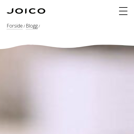
Produkter
Forside
Blogg
/
/
Hårfarge
Fargeoppskrifter
INNERJOI
Blogg
Kurs
Om
Søk
Webshop