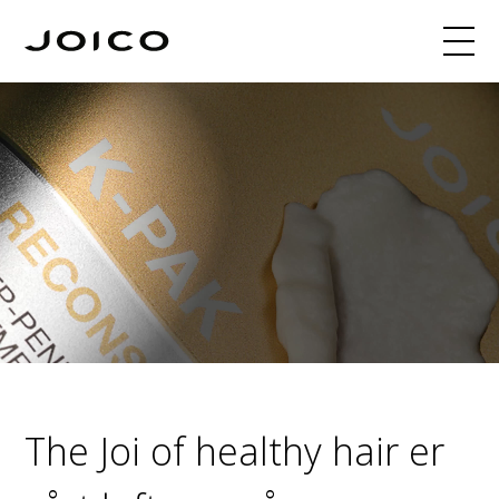
Produkter
Hårfarge
Fargeoppskrifter
INNERJOI
Blogg
Kurs
Om
Søk
Webshop
The Joi of healthy hair er