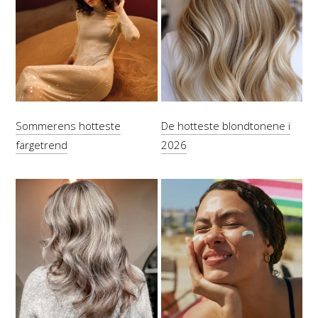
Sommerens hotteste
De hotteste blondtonene i
fargetrend
2026