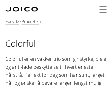
Produkter
Forside
Produkter
/
/
Hårfarge
Fargeoppskrifter
Colorful
INNERJOI
Blogg
Colorful er en vakker trio som gir styrke, pleie
Kurs
og anti-fade beskyttelse til hvert eneste
hårstrå. Perfekt for deg som har sunt, farget
Om
hår og ønsker å bevare fargen lengst mulig.
Søk
Webshop