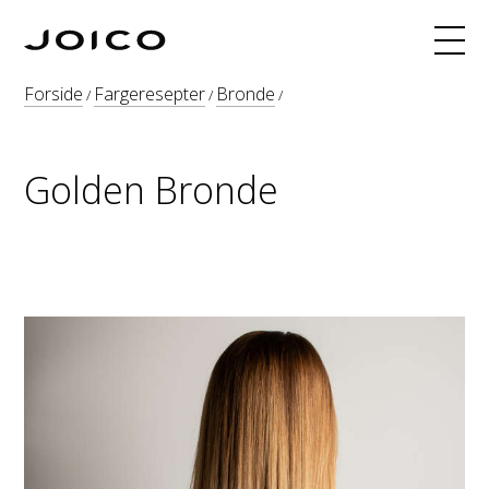
Produkter
Forside
Fargeresepter
Bronde
/
/
/
Hårfarge
Fargeoppskrifter
Golden Bronde
INNERJOI
Blogg
Kurs
Om
Søk
Webshop