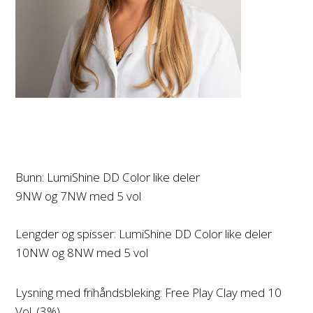
Bunn: LumiShine DD Color like deler
9NW og 7NW med 5 vol
Lengder og spisser: LumiShine DD Color like deler
10NW og 8NW med 5 vol
Lysning med frihåndsbleking: Free Play Clay med 10
Vol. (3%)