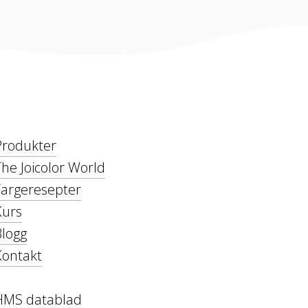
Produkter
he Joicolor World
Fargeresepter
Kurs
Blogg
Kontakt
HMS datablad