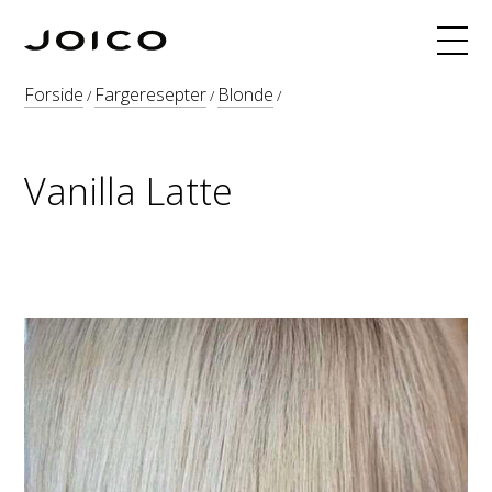
Produkter
Forside
Fargeresepter
Blonde
/
/
/
Hårfarge
Fargeoppskrifter
Vanilla Latte
INNERJOI
Blogg
Kurs
Om
Søk
Webshop