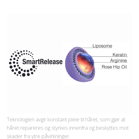
Teknologien avgir konstant pleie til håret, som gjør at
håret repareres og styrkes innenfra og beskyttes mot
skader fra ytre påvirkninger.