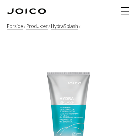
Produkter
Forside
Produkter
HydraSplash
/
/
/
Hårfarge
Fargeoppskrifter
INNERJOI
Blogg
Kurs
Om
Søk
Webshop