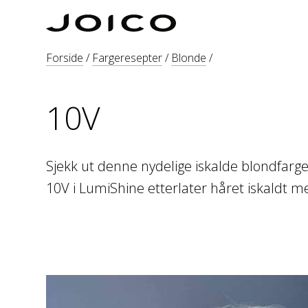
Forside
/
Fargeresepter
/
Blonde
/
10V
Sjekk ut denne nydelige iskalde blondfarge
10V i LumiShine etterlater håret iskaldt m