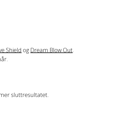
ve Shield
og
Dream Blow Out
.
hår.
er sluttresultatet.