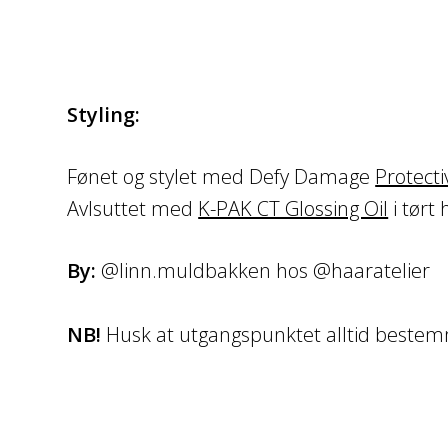
Styling:
Fønet og stylet med Defy Damage
Protecti
Avlsuttet med
K-PAK CT Glossing Oil
i tørt 
By:
@linn.muldbakken hos @haaratelier
NB!
Husk at utgangspunktet alltid bestemm