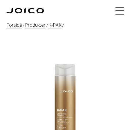
Produkter
Forside
Produkter
K-PAK
/
/
/
Hårfarge
Fargeoppskrifter
INNERJOI
Blogg
Kurs
Om
Søk
Webshop