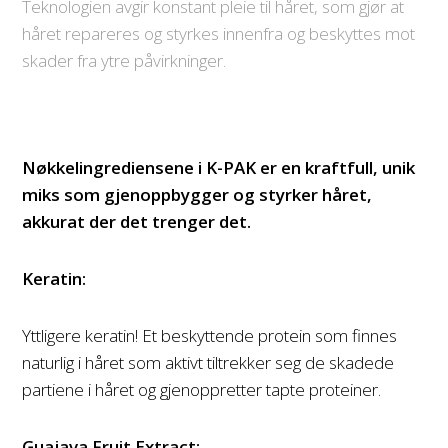
Teknologien avgir konstant pleie til håret, som gjør at
håret repareres og styrkes innenfra og beskyttes mot
skader fra ytre påvirkninger.
Nøkkelingrediensene i K-PAK er en kraftfull, unik
miks
som gjenoppbygger og styrker håret,
akkurat der det trenger det.
Keratin:
Yttligere keratin! Et beskyttende protein som finnes
naturlig i håret som aktivt tiltrekker seg de skadede
partiene i håret og gjenoppretter tapte proteiner.
Guajava Fruit Extract: