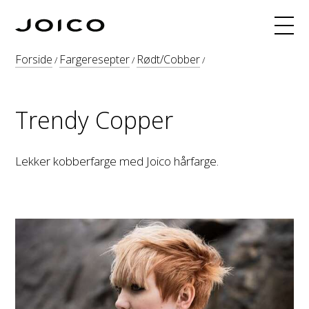
Produkter
Forside
Fargeresepter
Rødt/Cobber
/
/
/
Hårfarge
Fargeoppskrifter
Trendy Copper
INNERJOI
Blogg
Lekker kobberfarge med Joico hårfarge.
Kurs
Om
Søk
Webshop